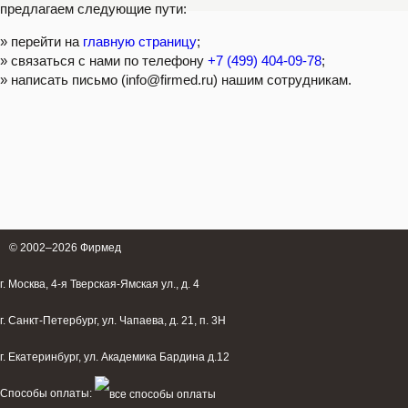
предлагаем следующие пути:
» перейти на
главную страницу
;
» связаться с нами по телефону
+7 (499) 404-09-78
;
» написать письмо (info@firmed.ru) нашим сотрудникам.
© 2002–2026
Фирмед
г. Москва, 4-я Тверская-Ямская ул., д. 4
г. Санкт-Петербург, ул. Чапаева, д. 21, п. 3Н
г. Екатеринбург, ул. Академика Бардина д.12
Способы оплаты: