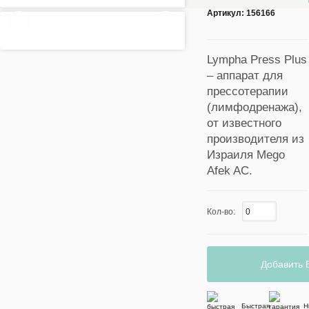
Артикул:
156166
Lympha Press Plus
– аппарат для
прессотерапии
(лимфодренажа),
от известного
производителя из
Израиля Mego
Afek AC.
Кол-во:
Добавить 
Быстрая
Н